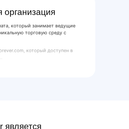
я организация
мата, который занимает ведущие
уникальную торговую среду с
orever.com, который доступен в
.
r является