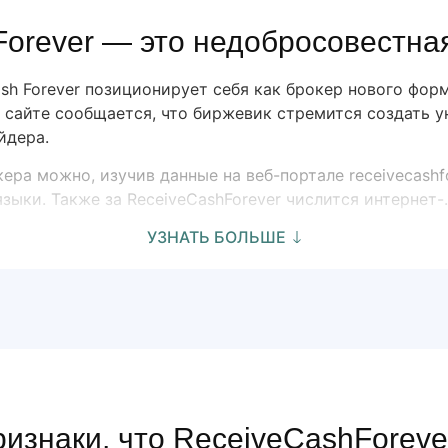
orever — это недобросовестна
sh Forever позиционирует себя как брокер нового фор
 сайте сообщается, что биржевик стремится создать 
йдера.
ра можно, изучив данные на веб-портале receivecashf
зыки. Также за ReceiveCashForever числится интернет-..
УЗНАТЬ БОЛЬШЕ
изнаки, что ReceiveCashForeve