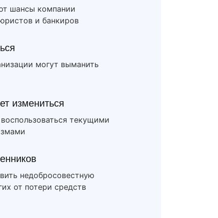
ют шансы компании
 юристов и банкиров
ться
анизации могут выманить
ет измениться
ы воспользоваться текущими
измами
енников
вить недобросовестную
их от потери средств