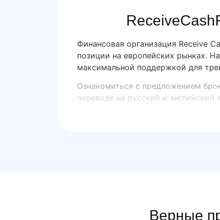
ReceiveCashF
Финансовая организация Receive Ca
позиции на европейских рынках. На
максимальной поддержкой для тре
Ознакомиться с предложением броке
переводе на русский и английский я
Верные пр