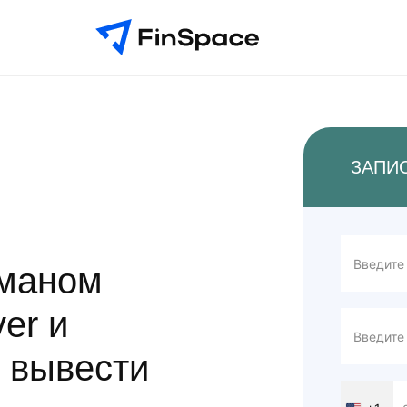
ЗАПИ
бманом
er и
 вывести