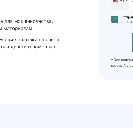
+1
United
States
+1
Отправ
а для мошенничества,
персо
м материалам.
дующие платежи на счета
ь эти деньги с помощью
* Все консу
который в с