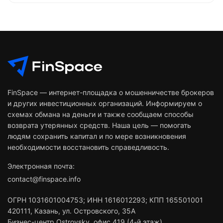
FinSpace — интернет-площадка о мошенничестве брокеров
и других инвестиционных организаций. Информируем о
схемах обмана на деньги и также сообщаем способы
возврата утерянных средств. Наша цель — помогать
людям сохранить капитал и по мере возникновения
необходимости восстановить справедливость.
Электронная почта:
contact@finspace.info
ОГРН
1031601004753
;
ИНН
1616012293
;
КПП 165501001
420111
,
Казань
,
ул. Островского, 35А
Бизнес-центр Ostrovsky, офис 419 (4-й этаж)