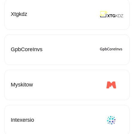
Xtgkdz
GpbCoreInvs
Myskitow
Intexersio