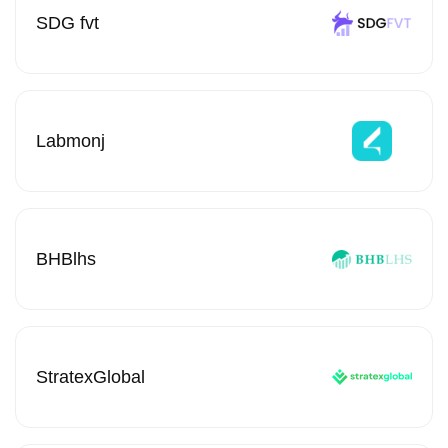
SDG fvt
Labmonj
BHBlhs
StratexGlobal