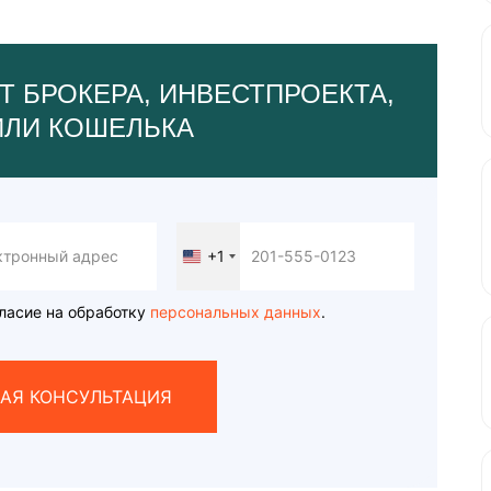
Т БРОКЕРА, ИНВЕСТПРОЕКТА,
ИЛИ КОШЕЛЬКА
+1
United
States
+1
ласие на обработку
персональных данных
.
АЯ КОНСУЛЬТАЦИЯ