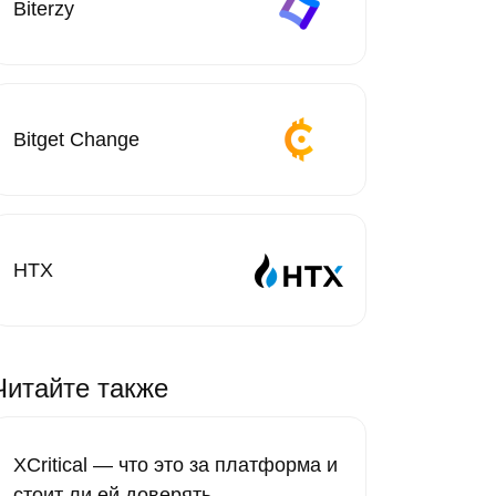
Biterzy
Bitget Change
HTX
Читайте также
XCritical — что это за платформа и
стоит ли ей доверять