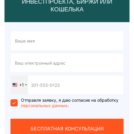
ИНВЕСТПРОЕКТА, БИРЖИ ИЛИ
КОШЕЛЬКА
+1
United
States
+1
Отправля заявку, я даю согласие на обработку
персональных данных
.
БЕСПЛАТНАЯ КОНСУЛЬТАЦИЯ