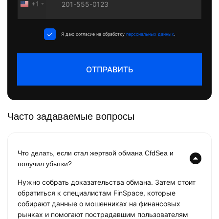
+1
United
States
+1
Я даю согласие на обработку
персональных данных
.
ОТПРАВИТЬ
Часто задаваемые вопросы
Что делать, если стал жертвой обмана CfdSea и
получил убытки?
Нужно собрать доказательства обмана. Затем стоит
обратиться к специалистам FinSpace, которые
собирают данные о мошенниках на финансовых
рынках и помогают пострадавшим пользователям