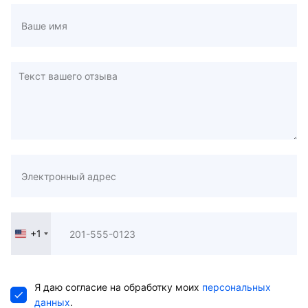
+1
United
States
+1
Я даю согласие на обработку моих
персональных
данных
.