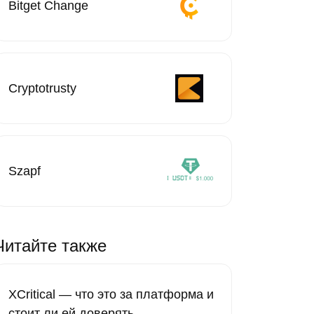
Bitget Change
Cryptotrusty
Szapf
Читайте также
XCritical — что это за платформа и
стоит ли ей доверять