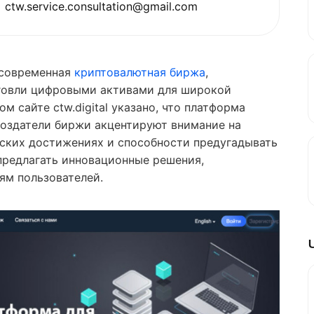
ctw.service.consultation@gmail.com
 современная
криптовалютная биржа
,
говли цифровыми активами для широкой
м сайте ctw.digital указано, что платформа
 Создатели биржи акцентируют внимание на
еских достижениях и способности предугадывать
предлагать инновационные решения,
м пользователей.