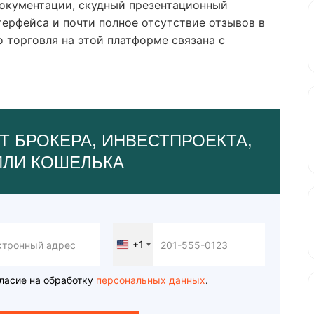
окументации, скудный презентационный
ерфейса и почти полное отсутствие отзывов в
о торговля на этой платформе связана с
Т БРОКЕРА, ИНВЕСТПРОЕКТА,
ИЛИ КОШЕЛЬКА
+1
United
States
+1
ласие на обработку
персональных данных
.