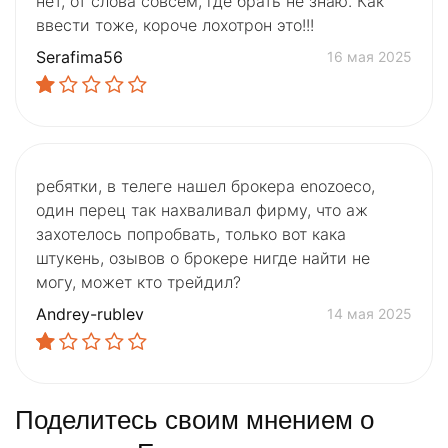
нет, от слова совсем, где брать не знаю. Как
ввести тоже, короче лохотрон это!!!
Serafima56
16 мая 2025
ребятки, в телеге нашел брокера еnozoeco,
один перец так нахваливал фирму, что аж
захотелось попробвать, только вот кака
штукень, озывов о брокере нигде найти не
могу, может кто трейдил?
Andrey-rublev
14 мая 2025
Поделитесь своим мнением о