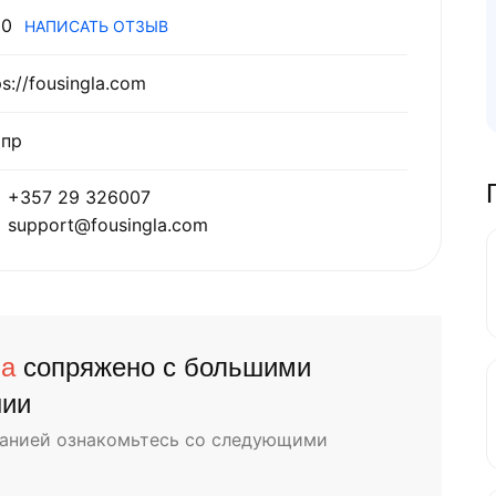
0
НАПИСАТЬ ОТЗЫВ
ps://fousingla.com
ипр
+357 29 326007
support@fousingla.com
la
сопряжено с большими
нии
панией ознакомьтесь со следующими