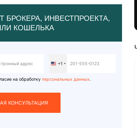
Т БРОКЕРА, ИНВЕСТПРОЕКТА,
ИЛИ КОШЕЛЬКА
+1
United
States
+1
ласие на обработку
персональных данных
.
АЯ КОНСУЛЬТАЦИЯ