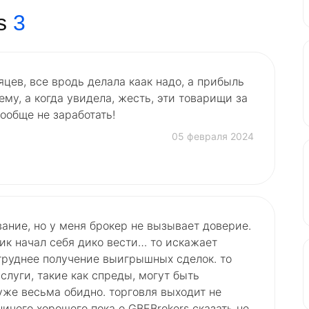
s
3
яцев, все вродь делала каак надо, а прибыль
ему, а когда увидела, жесть, эти товарищи за
вообще не заработать!
05 февраля 2024
ание, но у меня брокер не вызывает доверие.
ник начал себя дико вести… то искажает
 труднее получение выигрышных сделок. то
луги, такие как спреды, могут быть
уже весьма обидно. торговля выходит не
ничего хорошего пока о GBEBrokers сказать не