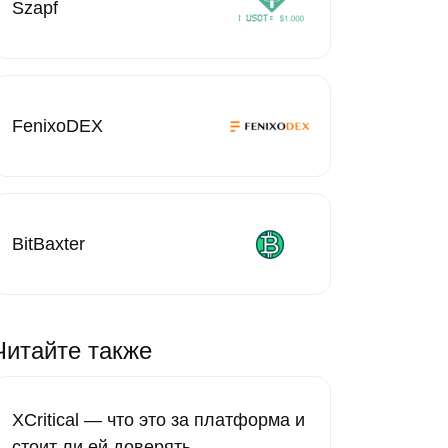
Szapf
FenixoDEX
BitBaxter
Читайте также
XCritical — что это за платформа и
стоит ли ей доверять