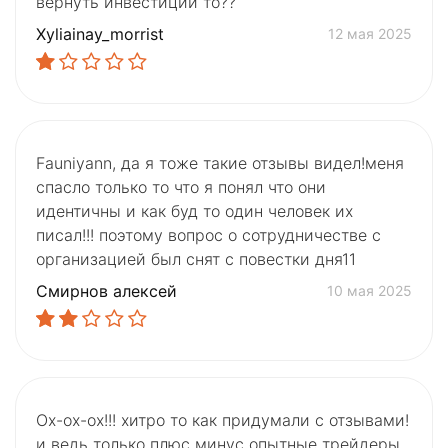
вернуть инвестиции то??
Xyliainay_morrist
12 мая 2025
Fauniyann, да я тоже такие отзывы видел!меня
спасло только то что я понял что они
идентичны и как буд то один человек их
писал!!! поэтому вопрос о сотрудничестве с
организацией был снят с повестки дня11
Смирнов алексей
10 мая 2025
Ох-ох-ох!!! хитро то как придумали с отзывами!
и ведь только плюс минус опытные трейдеры