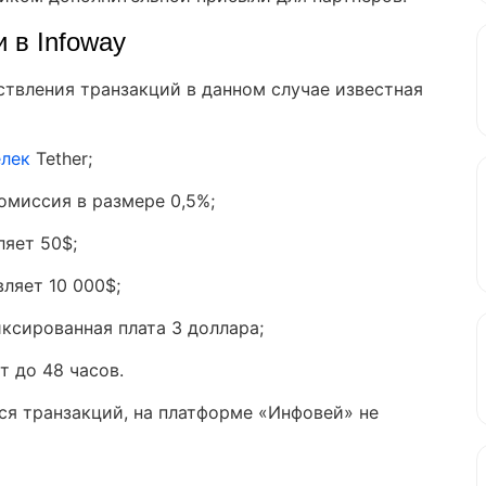
 в Infoway
твления транзакций в данном случае известная
елек
Tether;
омиссия в размере 0,5%;
яет 50$;
ляет 10 000$;
ксированная плата 3 доллара;
т до 48 часов.
я транзакций, на платформе «Инфовей» не