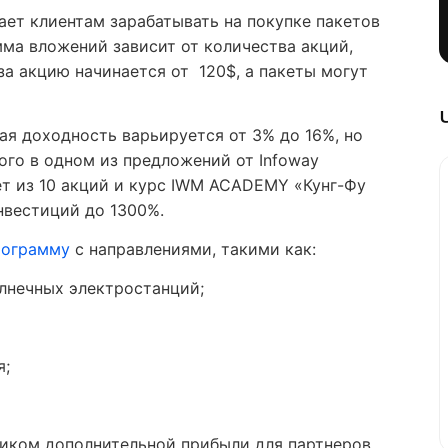
ет клиентам зарабатывать на покупке пакетов
мма вложений зависит от количества акций,
за акцию начинается от 120$, а пакеты могут
ая доходность варьируется от 3% до 16%, но
ого в одном из предложений от Infoway
ет из 10 акций и курс IWM ACADEMY «Кунг-Фу
нвестиций до 1300%.
рограмму
с направлениями, такими как:
лнечных электростанций;
я;
иком дополнительной прибыли для партнеров.