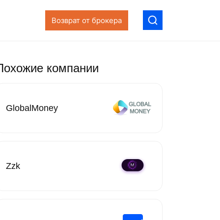
Возврат от брокера
Похожие компании
GlobalMoney
Zzk