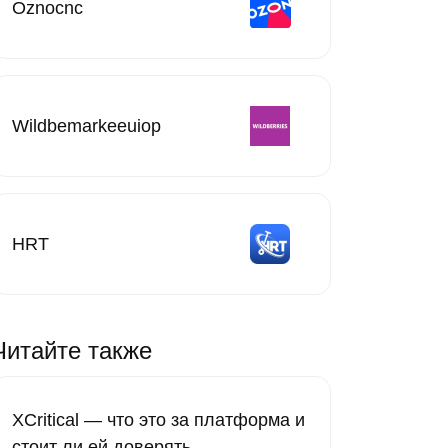
Oznocnc
Wildbemarkeeuiop
HRT
Читайте также
XCritical — что это за платформа и
стоит ли ей доверять