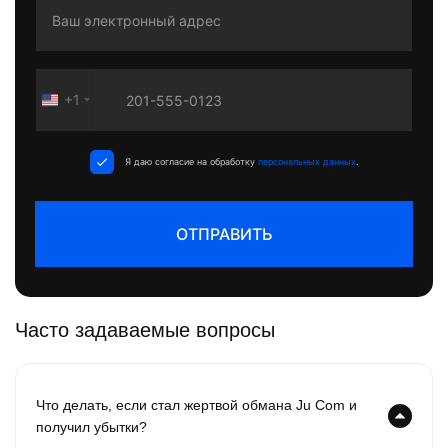
+1
United
States
+1
Я даю согласие на обработку
персональных данных
.
ОТПРАВИТЬ
Часто задаваемые вопросы
Что делать, если стал жертвой обмана Ju Com и
получил убытки?