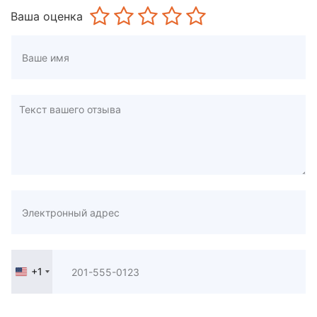
Ваша оценка
+1
United
States
+1