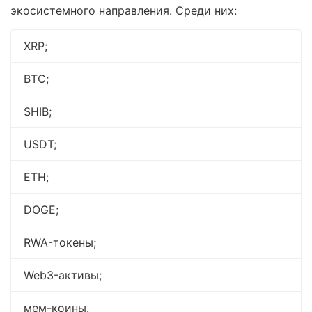
экосистемного направления. Среди них:
XRP;
BTC;
SHIB;
USDT;
ETH;
DOGE;
RWA-токены;
Web3-активы;
мем-коины.