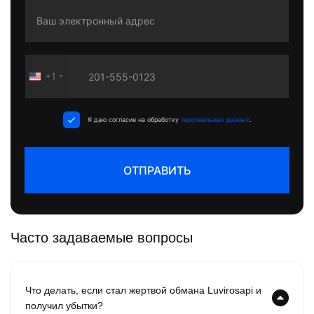
+1
United
States
+1
Я даю согласие на обработку
персональных данных
.
ОТПРАВИТЬ
Часто задаваемые вопросы
Что делать, если стал жертвой обмана Luvirosapi и
получил убытки?