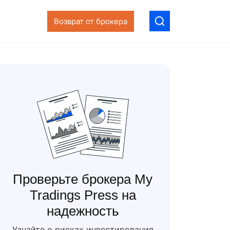
Возврат от брокера
Проверьте брокера My
Tradings Press на
надежность
Узнайте о рисках инвестирования