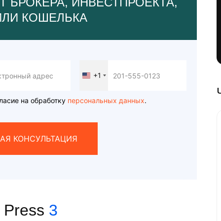
Т БРОКЕРА, ИНВЕСТПРОЕКТА,
ИЛИ КОШЕЛЬКА
+1
United
States
+1
ласие на обработку
персональных данных
.
АЯ КОНСУЛЬТАЦИЯ
 Press
3