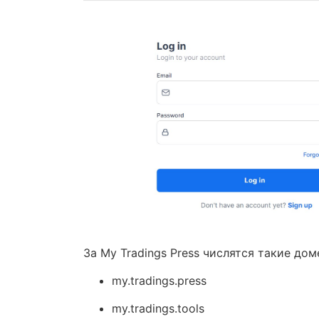
За My Tradings Press числятся такие до
my.tradings.press
my.tradings.tools