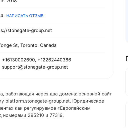
в:
2018
4
НАПИСАТЬ ОТЗЫВ
ps://stonegate-group.net
Yonge St, Toronto, Canada
+16130002690, +12262440366
support@stonegate-group.net
а, работающая через два домена: основной сайт
у platform.stonegate-group.net. Юридическое
ументах как регулируемое «Европейским
 номерами 295210 и 77319.