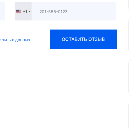
+1
United
States
+1
ОСТАВИТЬ ОТЗЫВ
альных данных
.