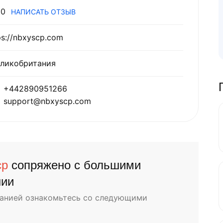
0
НАПИСАТЬ ОТЗЫВ
ps://nbxyscp.com
ликобритания
+442890951266
support@nbxyscp.com
cp
сопряжено с большими
нии
панией ознакомьтесь со следующими