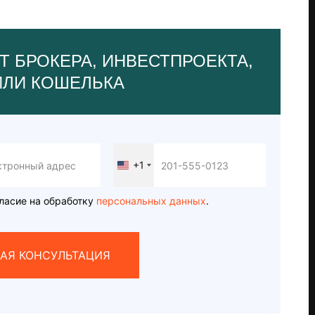
Т БРОКЕРА, ИНВЕСТПРОЕКТА,
ИЛИ КОШЕЛЬКА
+1
United
States
+1
ласие на обработку
персональных данных
.
АЯ КОНСУЛЬТАЦИЯ