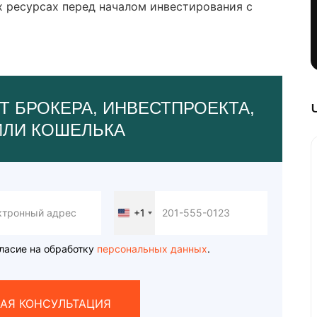
х ресурсах перед началом инвестирования с
Т БРОКЕРА, ИНВЕСТПРОЕКТА,
ИЛИ КОШЕЛЬКА
+1
United
States
+1
ласие на обработку
персональных данных
.
АЯ КОНСУЛЬТАЦИЯ