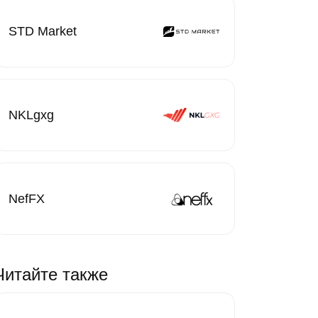
STD Market
NKLgxg
NefFX
Читайте также