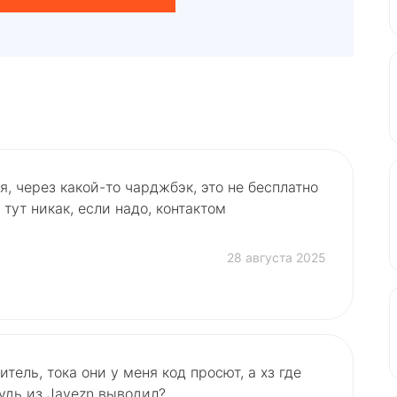
, через какой-то чарджбэк, это не бесплатно
 тут никак, если надо, контактом
28 августа 2025
тель, тока они у меня код просют, а хз где
будь из Jayezn выводил?