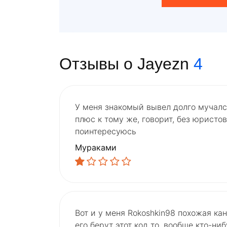
Отзывы о Jayezn
4
У меня знакомый вывел долго мучался
плюс к тому же, говорит, без юристов
поинтересуюсь
Мураками
Вот и у меня Rokoshkin98 похожая кани
его берут этот код то, вообще кто-ни