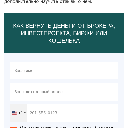
дополнительно изучить отзывы о нем.
КАК ВЕРНУТЬ ДЕНЬГИ ОТ БРОКЕРА,
ИНВЕСТПРОЕКТА, БИРЖИ ИЛИ
КОШЕЛЬКА
+1
United
States
+1
Отправля заявку, я даю согласие на обработку