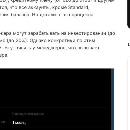
SD), кредитному плечу (от х20 до х100) и другим
ся, что все аккаунты, кроме Standard,
ия баланса. Но детали этого процесса
окера могут зарабатывать на инвестировании (до
ме (до 20%). Однако конкретики по этим
ется уточнять у менеджеров, что вызывает
ера.