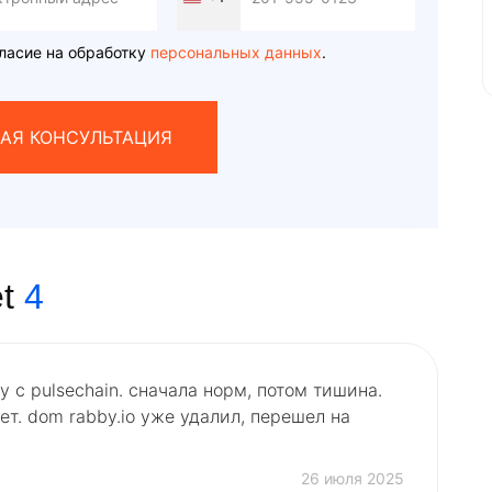
United
States
+1
ласие на обработку
персональных данных
.
АЯ КОНСУЛЬТАЦИЯ
t
4
 с pulsechain. сначала норм, потом тишина.
ет. dom rabby.io уже удалил, перешел на
26 июля 2025