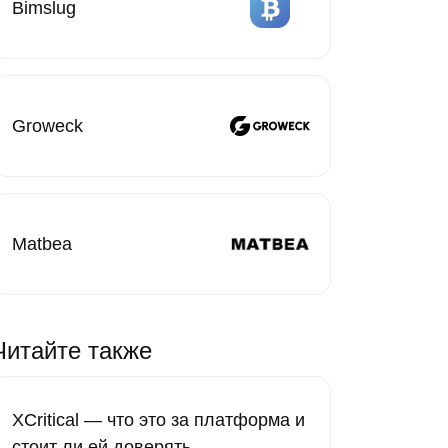
Bimslug
Groweck
Matbea
Читайте также
XCritical — что это за платформа и
стоит ли ей доверять