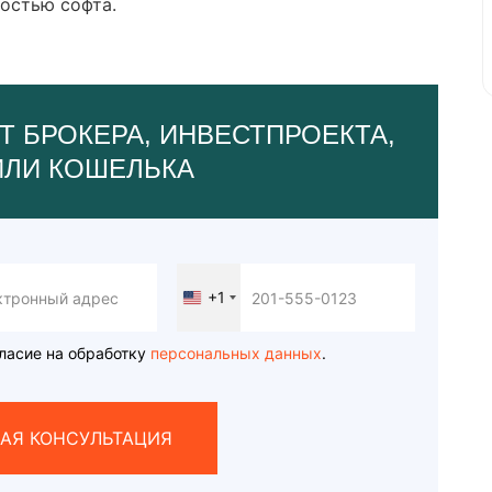
остью софта.
Т БРОКЕРА, ИНВЕСТПРОЕКТА,
ИЛИ КОШЕЛЬКА
+1
United
States
+1
ласие на обработку
персональных данных
.
АЯ КОНСУЛЬТАЦИЯ