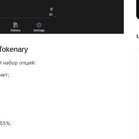
Tokenary
 набор опций:
нет;
355%;