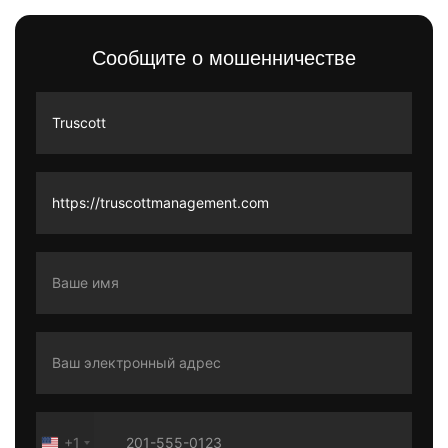
Сообщите о мошенничестве
+1
United