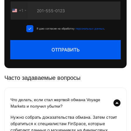
+1
United
States
+1
Я даю согласие на обработку
персональных данных
.
ОТПРАВИТЬ
Часто задаваемые вопросы
Что делать, если стал жертвой обмана Voyage
Markets и получил убытки?
Нужно собрать доказательства обмана. Затем стоит
обратиться к специалистам FinSpace, которые
собирают данные о мошенниках на финансовых