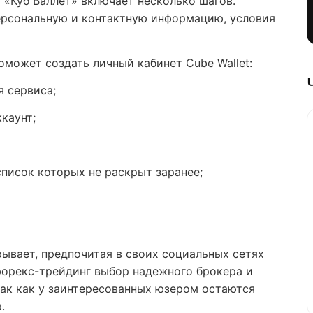
 «Куб Валлет» включает несколько шагов.
рсональную и контактную информацию, условия
.
оможет создать личный кабинет Cube Wallet:
я сервиса;
каунт;
писок которых не раскрыт заранее;
рывает, предпочитая в своих социальных сетях
форекс-трейдинг выбор надежного брокера и
так как у заинтересованных юзером остаются
а.