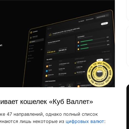
ивает кошелек «Куб Валлет»
жке 47 направлений, однако полный список
минаются лишь некоторые из
цифровых валют
: