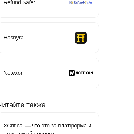
Refund Safer
Hashyra
Notexon
Читайте также
XCritical — что это за платформа и
стоит ли ей доверять