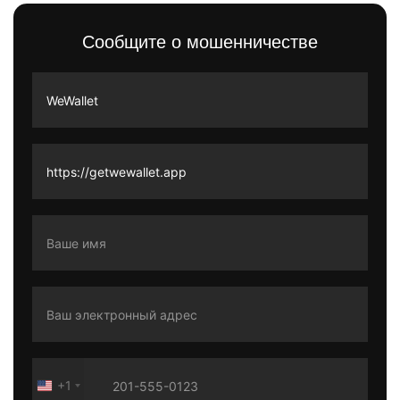
Сообщите о мошенничестве
+1
United