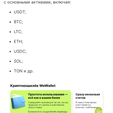
с основными активами, включая:
USDT;
BTC;
LTC;
ETH;
USDC;
SOL;
TON и др.