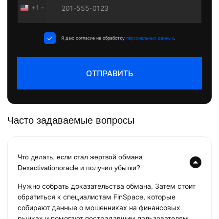
+1
United
States
+1
Я даю согласие на обработку
персональных данных
.
ОТПРАВИТЬ
Часто задаваемые вопросы
Что делать, если стал жертвой обмана
Dexactivationoracle и получил убытки?
Нужно собрать доказательства обмана. Затем стоит
обратиться к специалистам FinSpace, которые
собирают данные о мошенниках на финансовых
рынках и помогают пострадавшим пользователям