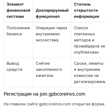
Элемент
Степень
финансовой
Декларируемый
открытости
системы
функционал
информации
Пополнение
Операции через
Список
баланса
внутреннюю
платежных
экосистему
методов и
провайдеров не
опубликован
Вывод
Снятие
Сроки, лимиты
средств
накопленного
и внутренние
капитала
комиссии не
детализированы
Регистрация на join.gpbcoreinvs.com
На главном сайте gpbcoreinvs.com открытая форма