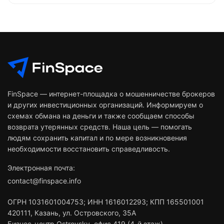
FinSpace — интернет-площадка о мошенничестве брокеров
и других инвестиционных организаций. Информируем о
схемах обмана на деньги и также сообщаем способы
возврата утерянных средств. Наша цель — помогать
людям сохранить капитал и по мере возникновения
необходимости восстановить справедливость.
Электронная почта:
contact@finspace.info
ОГРН
1031601004753
;
ИНН
1616012293
;
КПП 165501001
420111
,
Казань
,
ул. Островского, 35А
Бизнес-центр Ostrovsky, офис 419 (4-й этаж)