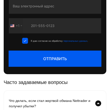
+1
United
States
+1
Я даю согласие на обработку
персональных данных
.
ОТПРАВИТЬ
Часто задаваемые вопросы
Что делать, если стал жертвой обмана Nettrader и
получил убытки?