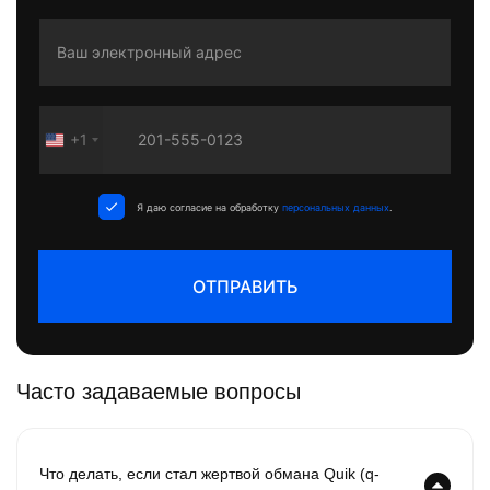
+1
United
States
+1
Я даю согласие на обработку
персональных данных
.
ОТПРАВИТЬ
Часто задаваемые вопросы
Что делать, если стал жертвой обмана Quik (q-