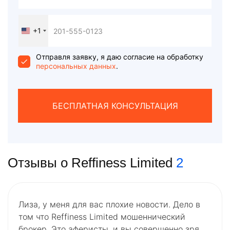
+1
United
States
+1
Отправля заявку, я даю согласие на обработку
персональных данных
.
БЕСПЛАТНАЯ КОНСУЛЬТАЦИЯ
Отзывы о Reffiness Limited
2
Лиза, у меня для вас плохие новости. Дело в
том что Reffiness Limited мошеннический
брокер. Это аферисты, и вы совершенно зря