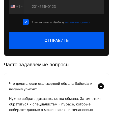
+1
United
States
+1
Я даю согласие на обработку
персональных данных
.
ОТПРАВИТЬ
Часто задаваемые вопросы
Что делать, если стал жертвой обмана Sathwala и
получил убытки?
Нужно собрать доказательства обмана. Затем стоит
обратиться к специалистам FinSpace, которые
собирают данные о мошенниках на финансовых