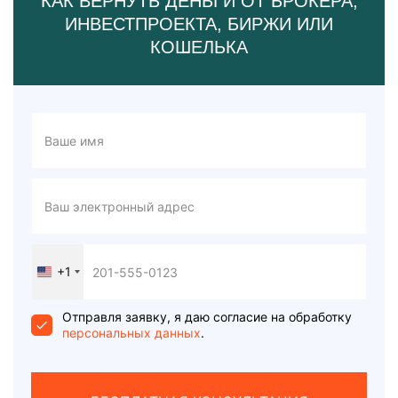
КАК ВЕРНУТЬ ДЕНЬГИ ОТ БРОКЕРА,
ИНВЕСТПРОЕКТА, БИРЖИ ИЛИ
КОШЕЛЬКА
+1
United
States
+1
Отправля заявку, я даю согласие на обработку
персональных данных
.