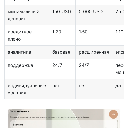
минимальный
150 USD
5 000 USD
25 0
депозит
кредитное
1:20
1:50
1:100
плечо
аналитика
базовая
расширенная
экск
поддержка
24/7
24/7
перс
мене
индивидуальные
нет
нет
да
условия