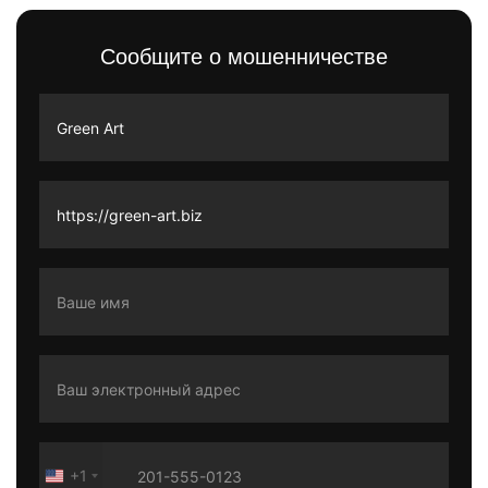
Сообщите о мошенничестве
+1
United